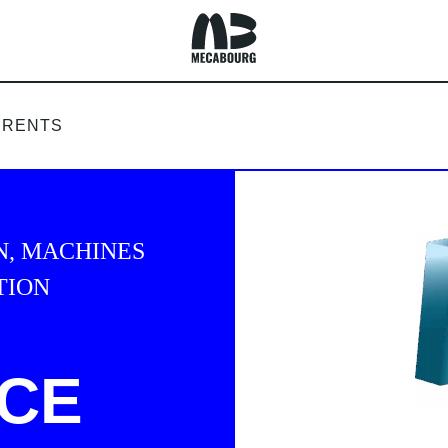
ACCUEIL
ÉRENTS
N, MACHINES
TION
NCE