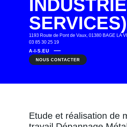
INDUSTRIE
SERVICES)
1193 Route de Pont de Vaux, 01380 BAGE LA V
03 85 30 25 19
A-I-S.EU
NOUS CONTACTER
Etude et réalisation d
travail Dépannage Métall