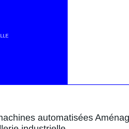
ILLE
e machines automatisées Aména
erie industrielle