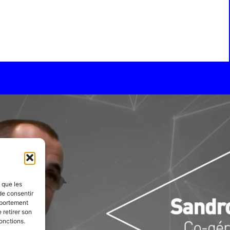
s que les
de consentir
mportement
 retirer son
onctions.