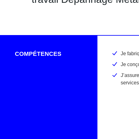
COMPÉTENCES
Je fabri
Je conç
J’assure
services