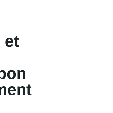
 et
 bon
ment