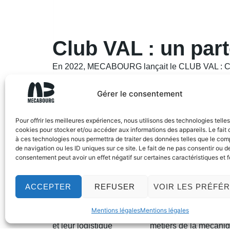
Club VAL : un part
En 2022, MECABOURG lançait le CLUB VAL : Club 
adhérents et leurs partenaires/fournisseurs. Au
MECABOURG.
Gérer le consentement
Pour offrir les meilleures expériences, nous utilisons des technologies telle
cookies pour stocker et/ou accéder aux informations des appareils. Le fait 
à ces technologies nous permettra de traiter des données telles que le co
de navigation ou les ID uniques sur ce site. Le fait de ne pas consentir ou de
Crossroad Aciers vous
Fort de quarante ann
consentement peut avoir un effet négatif sur certaines caractéristiques et f
propose des solutions
d’expérience, TOP S
complètes pour vos
est un leader mondial
ACCEPTER
REFUSER
VOIR LES PRÉFÉ
approvisionnements en
dans l’édition de logic
aciers. En s’appuyant sur
de CFAO/ERP. La soc
Mentions légales
Mentions légales
leurs équipes spécialisées
cible principalement l
et leur logistique
métiers de la mécaniq