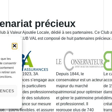
enariat précieux
à Valeur Ajoutée Locale, dédié à ses partenaires. Ce Club a
jourd’hui, le CLUB VAL est composé de huit partenaires précieu
s que les
de consentir
mportement
 retirer son
ées
Depuis 1923, 3A
Depuis 1844, le
Le c
onctions.
OLID
Assurances s’engage aux
conservateur est un acteur
acco
côtés des particuliers
majeur du marché
de 1
RENCES
iels
comme des professionnels
patrimonial pour optimiser
dans
iété
pour offrir des solutions
et gérer le patrimoine privé
déma
es
d’assurance sur mesure
et professionnel. Il
créat
ue,
100% flexibles, et assurer
regroupe plus de 740
tran