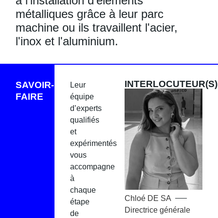
à l’installation d'éléments
métalliques grâce à leur parc
machine ou ils travaillent l'acier,
l'inox et l'aluminium.
INTERLOCUTEUR(S)
SAVOIR-
Leur
FAIRE
équipe
d’experts
qualifiés
et
expérimentés
vous
accompagne
à
chaque
Chloé
DE SA
étape
Directrice générale
de