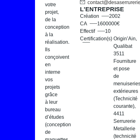
contact@desaserrureriem
votre
L'ENTREPRISE
projet,
Création
2002
de la
CA
1600000€
conception
Effectif
10
à la
Certification(s)
Origin’Ain,
réalisation.
Qualibat
Ils
3511
conçoivent
Fourniture
en
et pose
interne
de
vos
menuiserie
projets
extérieures
grâce
(Technicité
à leur
courante),
bureau
4411
d’études
Serrurerie
(conception
Metallerie
de
(technicité
maquettes