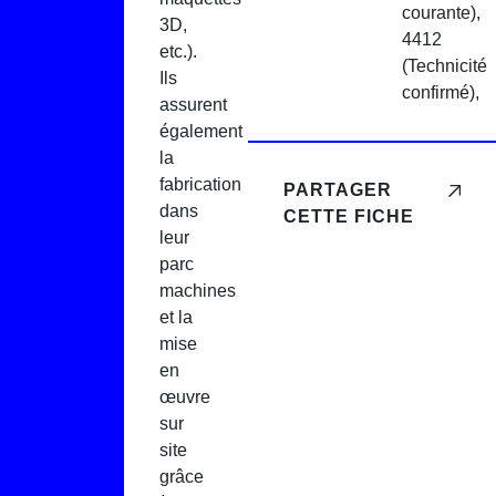
courante),
3D,
4412
etc.).
(Technicité
Ils
confirmé),
assurent
également
la
fabrication
PARTAGER
dans
CETTE FICHE
leur
parc
machines
et la
mise
en
œuvre
sur
site
grâce