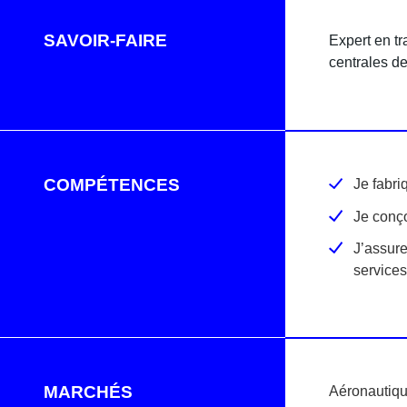
SAVOIR-FAIRE
Expert en tr
centrales de
COMPÉTENCES
Je fabri
Je conç
J’assure
services
MARCHÉS
Aéronautiq