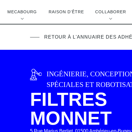
MECABOURG
RAISON D’ÊTRE
COLLABORER
RETOUR À L'ANNUAIRE DES ADH
INGÉNIERIE, CONCEPTIO
SPÉCIALES ET ROBOTISA
FILTRES
MONNET
5 Rue Marius Berliet, 01500 Ambérieu-en-Bugey