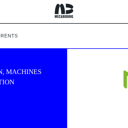
ACCUEIL
ÉRENTS
N, MACHINES
TION