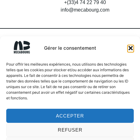
+(33)4 74 22 79 40
info@mecabourg.com
Gérer le consentement
Pour offrir les meilleures expériences, nous utilisons des technologies
telles que les cookies pour stocker et/ou accéder aux informations des
appareils. Le fait de consentir à ces technologies nous permettra de
SOYEZ INFORMÉS DE NOS DERNIÈRES
traiter des données telles que le comportement de navigation ou les ID
ACTUALITÉS
uniques sur ce site. Le fait de ne pas consentir ou de retirer son
consentement peut avoir un effet négatif sur certaines caractéristiques
et fonctions.
J’accepte les conditions générales et la politique de
confidentialité. Vous pouvez vous désinscrire à tout moment de
ACCEPTER
notre newsletter.
REFUSER