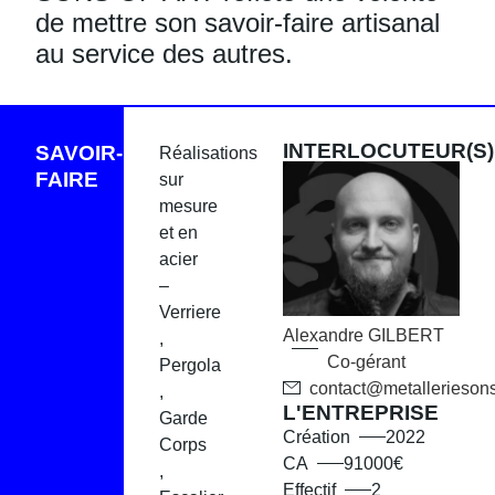
de mettre son savoir-faire artisanal
au service des autres.
INTERLOCUTEUR(S)
SAVOIR-
Réalisations
FAIRE
sur
mesure
et en
acier
–
Verriere
Alexandre
GILBERT
,
Co-gérant
Pergola
contact@metalleriesonso
,
L'ENTREPRISE
Garde
Création
2022
Corps
CA
91000€
,
Effectif
2