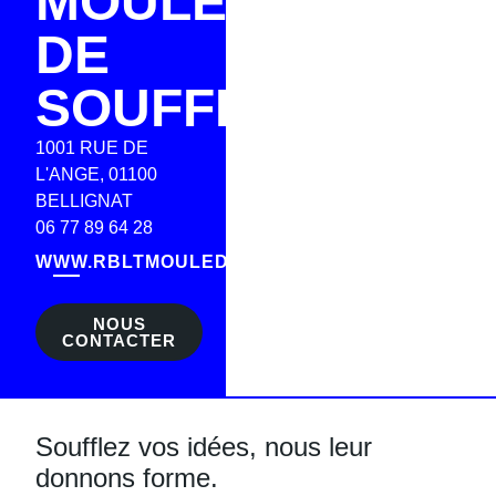
MOULES
DE
SOUFFLAGE
1001 RUE DE
L'ANGE, 01100
BELLIGNAT
06 77 89 64 28
WWW.RBLTMOULEDESOUFFLAGE.COM
NOUS
CONTACTER
Soufflez vos idées, nous leur
donnons forme.