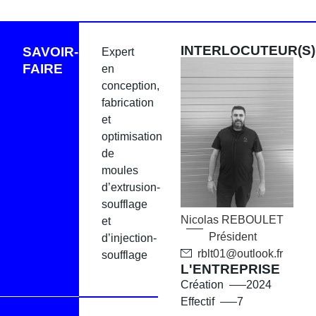
INTERLOCUTEUR(S)
SAVOIR-
Expert
FAIRE
en
conception,
fabrication
et
optimisation
de
moules
d’extrusion-
soufflage
Nicolas
REBOULET
et
Président
d’injection-
rblt01@outlook.fr
soufflage
L'ENTREPRISE
Création
2024
Effectif
7