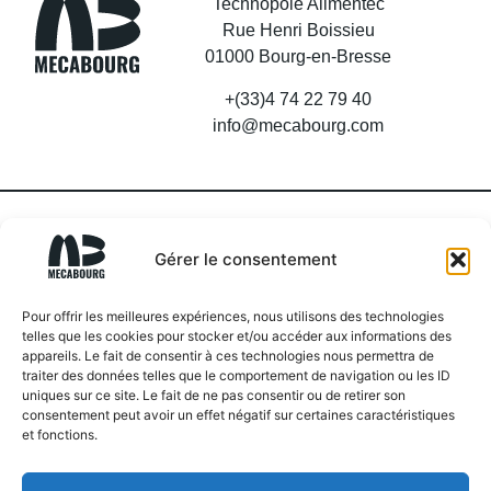
Technopole Alimentec
Rue Henri Boissieu
01000 Bourg-en-Bresse
+(33)4 74 22 79 40
info@mecabourg.com
Gérer le consentement
Pour offrir les meilleures expériences, nous utilisons des technologies
telles que les cookies pour stocker et/ou accéder aux informations des
appareils. Le fait de consentir à ces technologies nous permettra de
SOYEZ INFORMÉS DE NOS DERNIÈRES
traiter des données telles que le comportement de navigation ou les ID
ACTUALITÉS
uniques sur ce site. Le fait de ne pas consentir ou de retirer son
consentement peut avoir un effet négatif sur certaines caractéristiques
et fonctions.
J’accepte les conditions générales et la politique de
confidentialité. Vous pouvez vous désinscrire à tout moment de